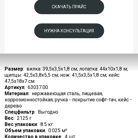
СКАЧАТЬ ПРАЙС
НУЖНА КОНСУЛЬТАЦИЯ
Размер
:
вилка: 39,5х3,5х1,8 см; лопатка: 44х10х1,8 м;
щипцы: 42,5х3,8х5,5 см; нож: 41,5х3,5х1,8 см; кейс:
47,5х18х7 см
Артикул
:
63037.00
Материал
:
нержавеющая сталь, пищевая,
коррозионностойкая; ручка - покрытие софт-тач; кейс -
дерево
Спецфильтр
:
Выгодно
Вес
:
2125 г
Вес упаковки
:
8.5 кг
Объем упаковки
:
0.025 м³
Количество в упаковке
:
4 шт.