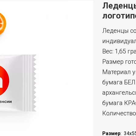
Леденцы
логотип
Леденцы со
индивидуал
Вес: 1,65 г
Размер гот
Материал у
бумага БЕЛ
архангельс
бумага КР
Количество 
Размер
:
34х5