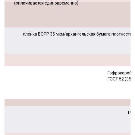
(оплачивается единовременно)
пленка BOPP 35 мкм/архангельская бумага плотность
Гофрокороб Г
ГОСТ 52 (380
PAN