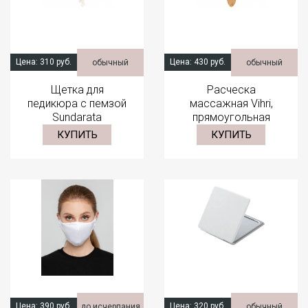
Цена:
310 руб.
Цена:
430 руб.
обычный
обычный
Щетка для
Расческа
педикюра с пемзой
массажная Vihri,
Sundarata
прямоугольная
КУПИТЬ
КУПИТЬ
Цена:
390 руб.
Цена:
320 руб.
до исчерпания
обычный