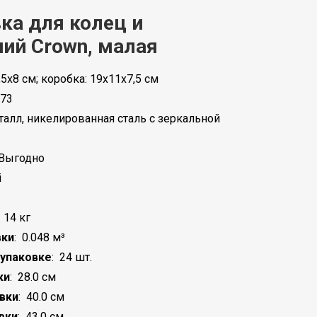
ка для колец и
ий Crown, малая
,5x8 см; коробка: 19x11x7,5 см
73
талл, никелированная сталь с зеркальной
Выгодно
i
:
14 кг
вки
:
0.048 м³
 упаковке
:
24 шт.
ки
:
28.0 см
вки
:
40.0 см
вки
:
43.0 см