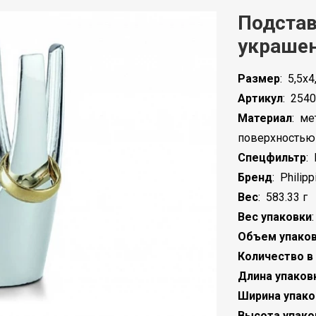
Подстав
украшен
Размер
:
5,5x4
Артикул
:
2540
Материал
:
ме
поверхностью
Спецфильтр
:
Бренд
:
Philipp
Вес
:
583.33 г
Вес упаковки
Объем упако
Количество в
Длина упаков
Ширина упако
Высота упако