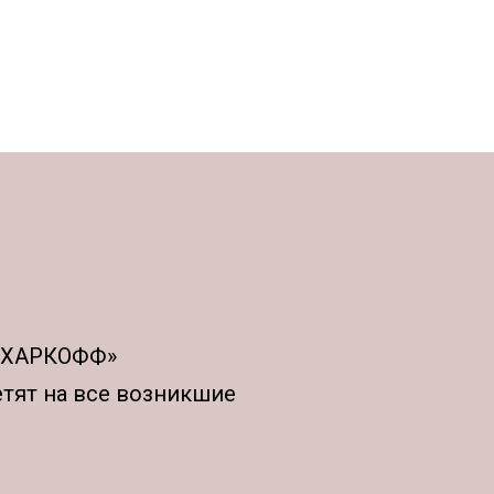
АХАРКОФФ»
етят на все возникшие