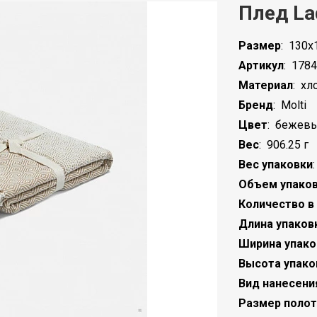
Плед La
Размер
:
130x1
Артикул
:
1784
Материал
:
хл
Бренд
:
Molti
Цвет
:
бежев
Вес
:
906.25 г
Вес упаковки
Объем упако
Количество в
Длина упаков
Ширина упако
Высота упако
Вид нанесени
Размер полот