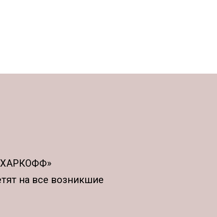
АХАРКОФФ»
етят на все возникшие