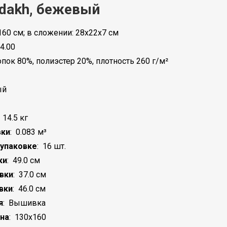
dakh, бежевый
60 см; в сложении: 28x22x7 см
4.00
опок 80%, полиэстер 20%, плотность 260 г/м²
ый
:
14.5 кг
вки
:
0.083 м³
 упаковке
:
16 шт.
ки
:
49.0 см
вки
:
37.0 см
вки
:
46.0 см
я
:
Вышивка
на
:
130x160