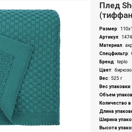
Плед Sh
(тиффан
Размер
:
110х1
Артикул
:
1474
Материал
:
ак
Спецфильтр
:
Бренд
:
teplo
Цвет
:
бирюз
Вес
:
525 г
Вес упаковки
Объем упако
Количество в
Длина упаков
Ширина упако
Высота упако