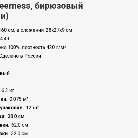
eerness, бирюзовый
и)
60 см; в сложении: 28х27х9 см
4.49
рил 100%, плотность 420 г/м²
Сделано в России
овый
:
6.3 кг
вки
:
0.075 м³
 упаковке
:
12 шт.
ки
:
38.0 см
вки
:
62.0 см
вки
:
32.0 см