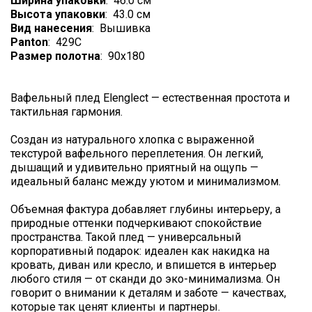
Ширина упаковки
:
46.0 см
Высота упаковки
:
43.0 см
Вид нанесения
:
Вышивка
Panton
:
429C
Размер полотна
:
90x180
Вафельный плед Elenglect — естественная простота и
тактильная гармония.
Создан из натурального хлопка с выраженной
текстурой вафельного переплетения. Он легкий,
дышащий и удивительно приятный на ощупь —
идеальный баланс между уютом и минимализмом.
Объемная фактура добавляет глубины интерьеру, а
природные оттенки подчеркивают спокойствие
пространства. Такой плед — универсальный
корпоративный подарок: идеален как накидка на
кровать, диван или кресло, и впишется в интерьер
любого стиля — от сканди до эко-минимализма. Он
говорит о внимании к деталям и заботе — качествах,
которые так ценят клиенты и партнеры.