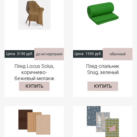
Цена:
3190 руб.
Цена:
1590 руб.
до исчерпания
обычный
Плед Locus Solus,
Плед-спальник
коричнево-
Snug, зеленый
бежевый меланж
КУПИТЬ
КУПИТЬ