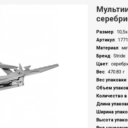
Мультии
серебр
Размер
:
10,5х
Артикул
:
1771
Материал
:
ме
Бренд
:
Stride
Цвет
:
серебр
Вес
:
470.83 г
Вес упаковки
Объем упако
Количество в
Длина упаков
Ширина упако
Высота упако
Вид нанесени