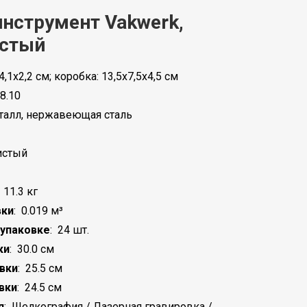
нструмент Vakwerk,
истый
4,1х2,2 см; коробка: 13,5x7,5x4,5 см
8.10
талл, нержавеющая сталь
истый
:
11.3 кг
вки
:
0.019 м³
 упаковке
:
24 шт.
ки
:
30.0 см
вки
:
25.5 см
вки
:
24.5 см
я
:
Шелкография / Лазерная гравировка /