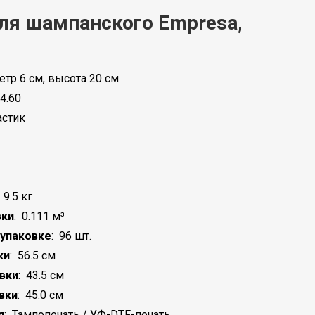
ля шампанского Empresa,
тр 6 см, высота 20 см
4.60
астик
:
9.5 кг
вки
:
0.111 м³
 упаковке
:
96 шт.
ки
:
56.5 см
вки
:
43.5 см
вки
:
45.0 см
я
:
Тампопечать / УФ-DTF-печать