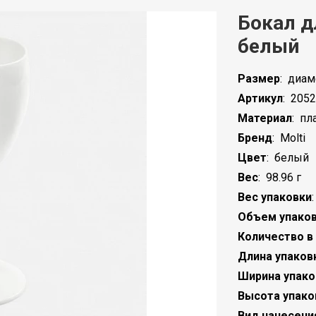
Бокал д
белый
Размер
:
диаме
Артикул
:
2052
Материал
:
пл
Бренд
:
Molti
Цвет
:
белый
Вес
:
98.96 г
Вес упаковки
Объем упако
Количество в
Длина упаков
Ширина упако
Высота упако
Вид нанесени