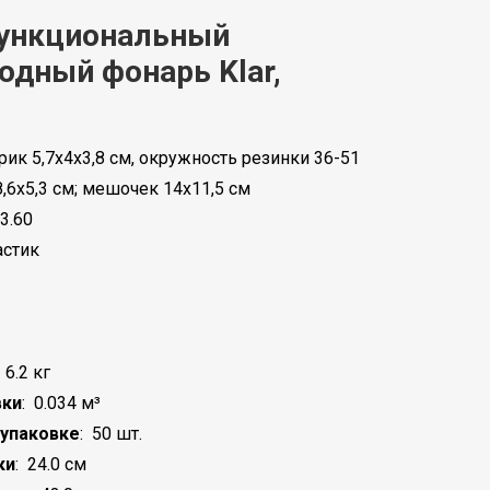
ункциональный
одный фонарь Klar,
ик 5,7х4х3,8 см, окружность резинки 36-51
8,6х5,3 см; мешочек 14х11,5 см
3.60
астик
:
6.2 кг
вки
:
0.034 м³
 упаковке
:
50 шт.
ки
:
24.0 см