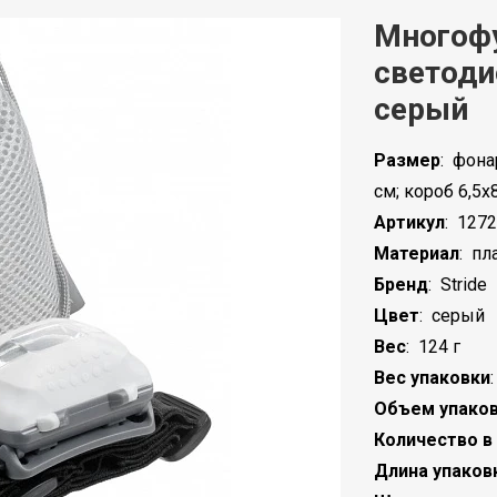
Многоф
светоди
серый
Размер
:
фонар
см; короб 6,5х
Артикул
:
1272
Материал
:
пл
Бренд
:
Stride
Цвет
:
серый
Вес
:
124 г
Вес упаковки
Объем упако
Количество в
Длина упаков