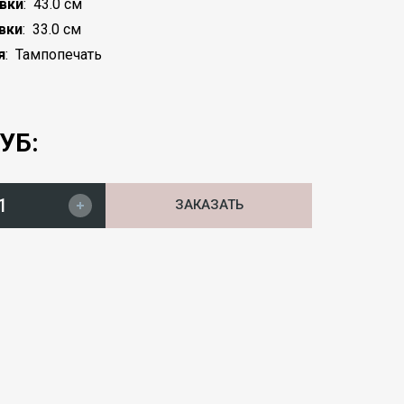
вки
:
43.0 см
вки
:
33.0 см
я
:
Тампопечать
УБ:
ЗАКАЗАТЬ