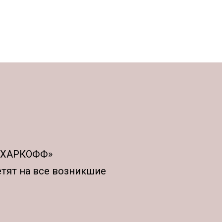
АХАРКОФФ»
етят на все возникшие