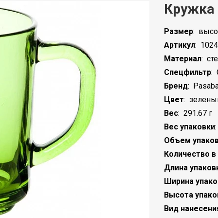
Кружка 
Размер
:
высот
Артикул
:
1024
Материал
:
ст
Спецфильтр
:
Бренд
:
Pasab
Цвет
:
зелены
Вес
:
291.67 г
Вес упаковки
Объем упако
Количество в
Длина упаков
Ширина упако
Высота упако
Вид нанесени