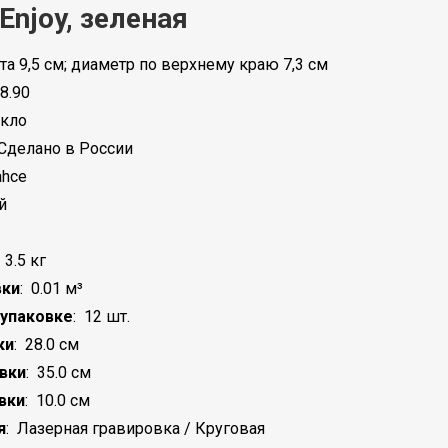
Enjoy, зеленая
а 9,5 см; диаметр по верхнему краю 7,3 см
8.90
екло
Сделано в России
ahce
й
:
3.5 кг
вки
:
0.01 м³
 упаковке
:
12 шт.
ки
:
28.0 см
вки
:
35.0 см
вки
:
10.0 см
я
:
Лазерная гравировка / Круговая