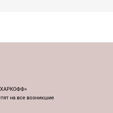
АХАРКОФФ»
етят на все возникшие