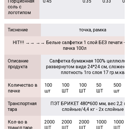
Порционная
0.45
0.35
0.33
0.3
соль с
логотипом
Тиснение
точка, рамка
HIT!!! →→ →→ Белые салфетки 1 слой БЕЗ печати - 
пачка 100л
Описание
Салфетка бумажная 100% целлюлоза
продукта
развернутом виде 24*24 см, сложение
плотность 1го слоя 17 гр.м.кв
Количество в
100
100
100
50
500
пачке
шт
ШТ
ШТ
ШТ
шт
Транспортная
ПЭТ БРИКЕТ 480*600 мм, вес 2,2 кг 
тара
слойные/4,4 кг - 2х слойные
Кол-во в
2000
2000
2000
1000
1000
трансп.таре
ШТ
ШТ
ШТ
ШТ
ШТ