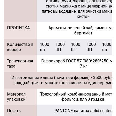
оптики (очки, экраны, оргтехника), 
снятия макияжа с мицеллярной вод
пятновыводящие, для очистки маки
кистей.
ПРОПИТКА
Ароматы: зеленый чай, лимон, мят
бергамот
Количество в
1000
1000
1000
1000
1000
коробе
шт
ШТ
ШТ
ШТ
шт
Транспортная
Гофрокороб ГОСТ 57 (380*280*250 мм)
тара
7 кг
Изготовление клише (печатной формы) - 3500 рубле
каждый цвет в макете (оплачивается единовремен
Материал
Трехслойный комбинированный матер
упаковки
фольгой, пл.90 гр.м.кв.
Печать
PANTONE палитра solid couted